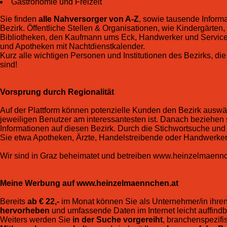
Gastronomie und Freizeit
Sie finden
alle Nahversorger von A-Z
, sowie tausende Inform
Bezirk. Öffentliche Stellen & Organisationen, wie Kindergärten,
Bibliotheken, den Kaufmann ums Eck, Handwerker und Service
und Apotheken mit Nachtdienstkalender.
Kurz alle wichtigen Personen und Institutionen des Bezirks, die 
sind!
Vorsprung durch Regionalität
Auf der Plattform können potenzielle Kunden den Bezirk auswäh
jeweiligen Benutzer am interessantesten ist. Danach beziehen s
Informationen auf diesen Bezirk. Durch die Stichwortsuche und 
Sie etwa Apotheken, Ärzte, Handelstreibende oder Handwerker
Wir sind in Graz beheimatet und betreiben www.heinzelmaennch
Meine Werbung auf www.heinzelmaennchen.at
Bereits
ab € 22,-
im Monat können Sie als Unternehmer/in ihre
hervorheben
und umfassende Daten im Internet leicht auffind
Weiters werden Sie
in der Suche vorgereiht
, branchenspezif