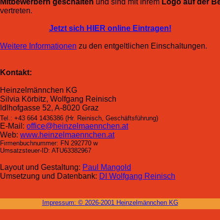
Mitbewerbern geschalten
und sind mit Ihrem
Logo auf der Be
vertreten.
Jetzt sich HIER online Eintragen!
Weitere Informationen
zu den entgeltlichen Einschaltungen.
Kontakt:
Heinzelmännchen KG
Silvia Körbitz, Wolfgang Reinisch
Idlhofgasse 52, A-8020 Graz
Tel.: +43 664 1436386 (Hr. Reinisch, Geschäftsführung)
E-Mail:
office@heinzelmaennchen.at
Web:
www.heinzelmaennchen.at
Firmenbuchnummer: FN 292770 w
Umsatzsteuer-ID: ATU63382967
Layout und Gestaltung:
Paul Mangold
Umsetzung und Datenbank:
DI Wolfgang Reinisch
Impressum: ©
2026-2001 Heinzel­männchen KG