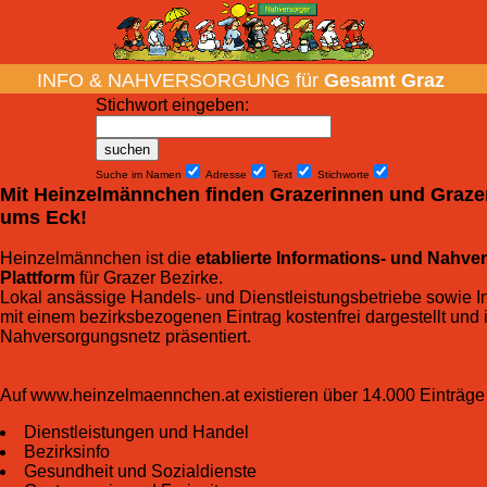
INFO & NAH­VER­SORG­UNG für
Gesamt Graz
Stich­wort ein­geben
:
Suche im Namen
Adresse
Text
Stich­worte
Mit Heinzelmännchen finden Grazerinnen und Grazer
ums Eck!
Heinzelmännchen ist die
etablierte Informations- und Nahver
Plattform
für Grazer Bezirke.
Lokal ansässige Handels- und Dienstleistungsbetriebe sowie I
mit einem bezirksbezogenen Eintrag kostenfrei dargestellt und 
Nahversorgungsnetz präsentiert.
Auf www.heinzelmaennchen.at existieren über 14.000 Einträge
Dienstleistungen und Handel
Bezirksinfo
Gesundheit und Sozialdienste